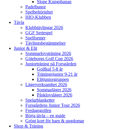
Slope Kungsbanan
Padelbanor
Spelbehörighet
HIO-Klubben
Tävla
Klubbtävlingar 2026
GGF Seriespel
Spelformer
Tävlingsbestämmelser
Junior & Elit
Sommarlovsträning 2026
Göteborgs Golf Cup 2026
Juniorträning på Forsgården
Golfkul 5-8 år
Träningsjunior 9-21 år
Elitjuniorgruppen
Lägerverksamhet 2026
Sommarläger 2026
Påsklovsläger 2026
Spelarblanketter
Forsgårdens Junior Tour 2026
Fredagsgolfen
Börja tävla – en guide
Grönt kort för barn & ungdomar
Shop & Träning