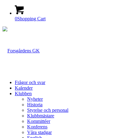
0
Shopping Cart
Frågor och svar
Kalender
Klubben
Nyheter
Historia
Styrelse och personal
Klubbmästare
Kommittéer
Konferens
Våra stadgar
English