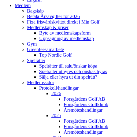
Medlem
Bagskåp
Betala Årsavgifter för 2026
Fixa frisvårdskvittot direkt i Min Golf
Medlemskap & priser
Byte av medlemskapsform
Uppsägning av medlemskap
Gym
Greenfeesamarbete
Top Nordic Golf
Spelrätter
Spelrätter till salu/önskar köpa
Spelrätter uthyres och önskas hyras
Sälja eller hyra ut din spelrätt?
Medlemssidor
Protokoll/handlingar
2026
Forsgårdens Golf AB
Forsgårdens Golfklubb
Årsmöteshandlingar
2025
Forsgårdens Golf AB
Forsgårdens Golfklubb
Årsmöteshandlingar