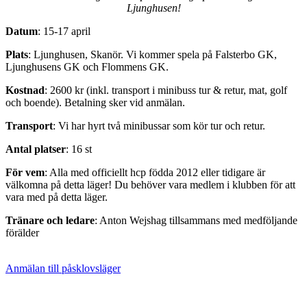
Ljunghusen!
Datum
: 15-17 april
Plats
: Ljunghusen, Skanör. Vi kommer spela på Falsterbo GK,
Ljunghusens GK och Flommens GK.
Kostnad
: 2600 kr (inkl. transport i minibuss tur & retur, mat, golf
och boende). Betalning sker vid anmälan.
Transport
: Vi har hyrt två minibussar som kör tur och retur.
Antal platser
: 16 st
För vem
: Alla med officiellt hcp födda 2012 eller tidigare är
välkomna på detta läger! Du behöver vara medlem i klubben för att
vara med på detta läger.
Tränare och ledare
: Anton Wejshag tillsammans med medföljande
förälder
Anmälan till påsklovsläger