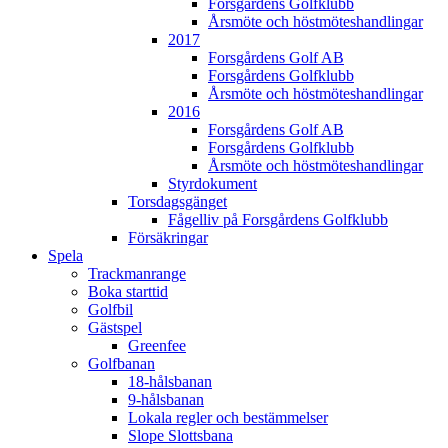
Forsgårdens Golfklubb
Årsmöte och höstmöteshandlingar
2017
Forsgårdens Golf AB
Forsgårdens Golfklubb
Årsmöte och höstmöteshandlingar
2016
Forsgårdens Golf AB
Forsgårdens Golfklubb
Årsmöte och höstmöteshandlingar
Styrdokument
Torsdagsgänget
Fågelliv på Forsgårdens Golfklubb
Försäkringar
Spela
Trackmanrange
Boka starttid
Golfbil
Gästspel
Greenfee
Golfbanan
18-hålsbanan
9-hålsbanan
Lokala regler och bestämmelser
Slope Slottsbana