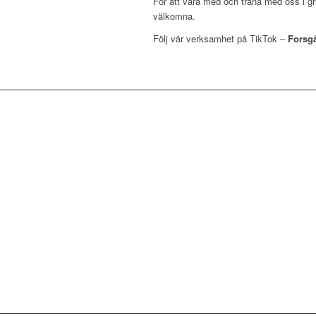
För att vara med och träna med oss i gru
välkomna.
Följ vår verksamhet på TikTok –
Forsg