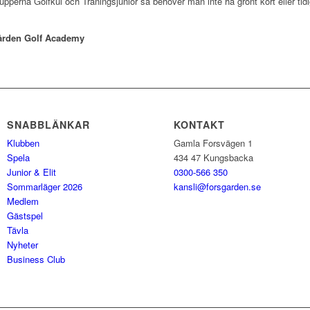
pperna Golfkul och Träningsjunior så behöver man inte ha grönt kort eller tidig
ården Golf Academy
SNABBLÄNKAR
KONTAKT
Klubben
Gamla Forsvägen 1
Spela
434 47 Kungsbacka
Junior & Elit
0300-566 350
Sommarläger 2026
kansli@forsgarden.se
Medlem
Gästspel
Tävla
Nyheter
Business Club