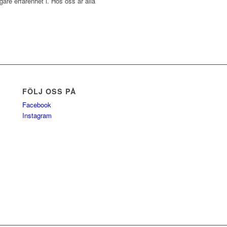
are erfarenhet i. Hos oss är alla
FÖLJ OSS PÅ
Facebook
Instagram