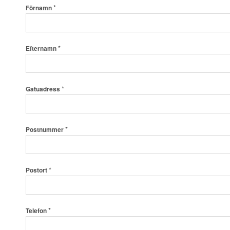
*
Förnamn
*
Efternamn
*
du
Gatuadress
Gatuadress
*
Postnummer
*
Postort
*
Telefon