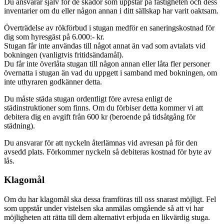
Du ansvarar själv för de skador som uppstår på fastigheten och dess
inventarier om du eller någon annan i ditt sällskap har varit oaktsam.
Överträdelse av rökförbud i stugan medför en saneringskostnad för
dig som hyresgäst på 6.000:- kr.
Stugan får inte användas till något annat än vad som avtalats vid
bokningen (vanligtvis fritidsändamål).
Du får inte överlåta stugan till någon annan eller låta fler personer
övernatta i stugan än vad du uppgett i samband med bokningen, om
inte uthyraren godkänner detta.
Du måste städa stugan ordentligt före avresa enligt de
städinstruktioner som finns. Om du förbiser detta kommer vi att
debitera dig en avgift från 600 kr (beroende på tidsåtgång för
städning).
Du ansvarar för att nyckeln återlämnas vid avresan på för den
avsedd plats. Förkommer nyckeln så debiteras kostnad för byte av
lås.
Klagomål
Om du har klagomål ska dessa framföras till oss snarast möjligt. Fel
som uppstår under vistelsen ska anmälas omgående så att vi har
möjligheten att rätta till dem alternativt erbjuda en likvärdig stuga.