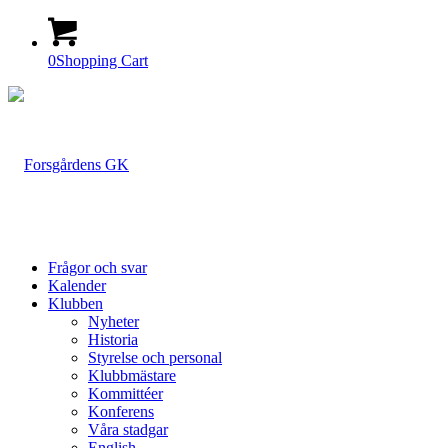
0
Shopping Cart
Frågor och svar
Kalender
Klubben
Nyheter
Historia
Styrelse och personal
Klubbmästare
Kommittéer
Konferens
Våra stadgar
English