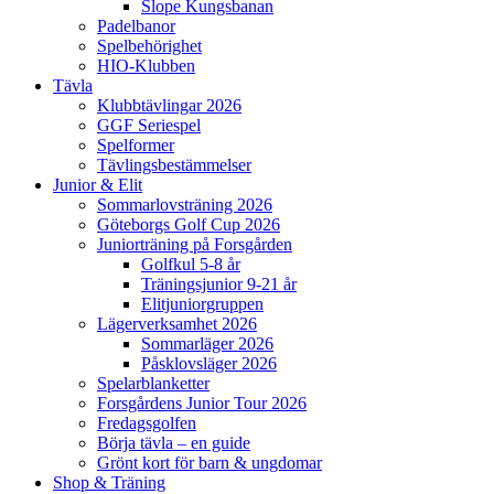
Slope Kungsbanan
Padelbanor
Spelbehörighet
HIO-Klubben
Tävla
Klubbtävlingar 2026
GGF Seriespel
Spelformer
Tävlingsbestämmelser
Junior & Elit
Sommarlovsträning 2026
Göteborgs Golf Cup 2026
Juniorträning på Forsgården
Golfkul 5-8 år
Träningsjunior 9-21 år
Elitjuniorgruppen
Lägerverksamhet 2026
Sommarläger 2026
Påsklovsläger 2026
Spelarblanketter
Forsgårdens Junior Tour 2026
Fredagsgolfen
Börja tävla – en guide
Grönt kort för barn & ungdomar
Shop & Träning