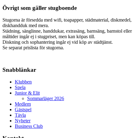
Övrigt som gäller stugboende
Stugorna är försedda med wifi, toapapper, städmaterial, diskmedel,
diskhandduk med mera.
Städning, sänglinne, handdukar, extrasäng, barnsäng, barnstol eller
måltider ingår ej i stugpriset, men kan köpas till.
Diskning och sophantering ingår ej vid köp av städtjänst.
Se separat prislista för stugorna.
Snabblänkar
Klubben
Spela
Junior & Elit
Sommarläger 2026
Medlem
Gästspel
Tävla
Nyheter
Business Club