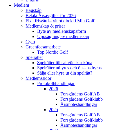
Medlem
Bagskåp
Betala Årsavgifter för 2026
Fixa frisvårdskvittot direkt i Min Golf
Medlemskap & priser
Byte av medlemskapsform
Uppsägning av medlemskap
Gym
Greenfeesamarbete
Top Nordic Golf
Spelrätter
Spelrätter till salu/önskar köpa
Spelrätter uthyres och önskas hyras
Sälja eller hyra ut din spelrätt?
Medlemssidor
Protokoll/handlingar
2026
Forsgårdens Golf AB
Forsgårdens Golfklubb
Årsmöteshandlingar
2025
Forsgårdens Golf AB
Forsgårdens Golfklubb
Årsmöteshandlingar