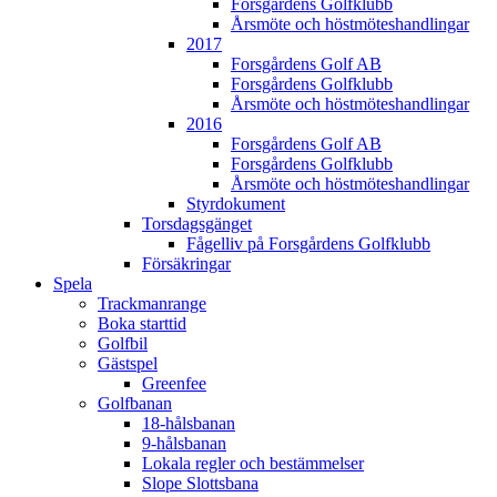
Forsgårdens Golfklubb
Årsmöte och höstmöteshandlingar
2017
Forsgårdens Golf AB
Forsgårdens Golfklubb
Årsmöte och höstmöteshandlingar
2016
Forsgårdens Golf AB
Forsgårdens Golfklubb
Årsmöte och höstmöteshandlingar
Styrdokument
Torsdagsgänget
Fågelliv på Forsgårdens Golfklubb
Försäkringar
Spela
Trackmanrange
Boka starttid
Golfbil
Gästspel
Greenfee
Golfbanan
18-hålsbanan
9-hålsbanan
Lokala regler och bestämmelser
Slope Slottsbana